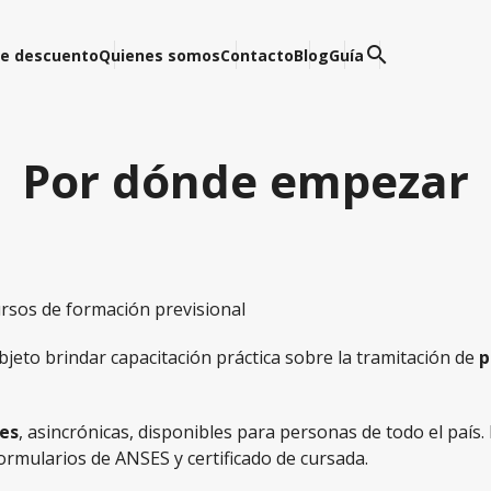
search
e descuento
Quienes somos
Contacto
Blog
Guía
Por dónde empezar
cursos de formación previsional
jeto brindar capacitación práctica sobre la tramitación de
p
les
, asincrónicas, disponibles para personas de todo el país.
formularios de ANSES y certificado de cursada.